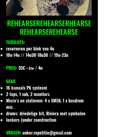
REHEARSEREHEARSERHEARSE
REHEARSEREHEARSE
TIJDSLOTS
:
reserveren per blok van 4u
10u-14u // 14u30-18u30 // 19u-23u
PRIJS
​: 35€
/ 4u
+ btw
GEAR
16 kanaals PA systeem
2 tops, 1 sub, 2 monitors
Micro’s en statieven: 4 x SM58, 1 x basdrum
mic.
drums: driedelige kit, Riviera met cymbalen
lockers (under construction
VRAGEN
:
anker.repetitie@gmail.com