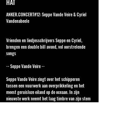
HAT
ANKER.CONCERT#12: Seppe Vande Veire & Cyriel 
Vandenabeele
Vrienden en liedjesschrijvers Seppe en Cyriel, 
brengen een double bill avond, vol oorstrelende 
songs
-- Seppe Vande Veire --
Seppe Vande Veire zingt over het schipperen 
tussen een vuurwerk aan overprikkeling en het 
meest geruisloze eiland op de oceaan. In zijn 
nieuwste werk neemt het laag timbre van zijn stem 
de voorgrond, met speelse arrangementen en een 
bitterzoete ondertoon. Hartzeer en dadendrang op 
een zwoele zomeravond.
-- Cyriel Vandenabeele --