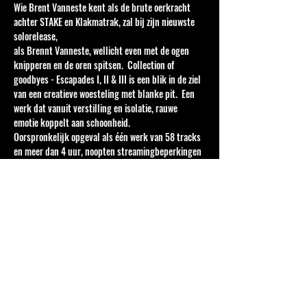
Wie Brent Vanneste kent als de brute oerkracht 
achter STAKE en Klakmatrak, zal bij zijn nieuwste 
solorelease,
als Brennt Vanneste, wellicht even met de ogen 
knipperen en de oren spitsen.  Collection of 
goodbyes - Escapades I, II & III is een blik in de ziel 
van een creatieve woesteling met blanke pit.  Een 
werk dat vanuit verstilling en isolatie, rauwe 
emotie koppelt aan schoonheid. 
Oorspronkelijk opgeval als één werk van 58 tracks 
en meer dan 4 uur, noopten streamingbeperkingen 
Brennt ertoe zijn werk op te knippen in drie delen,  
die niettemin naadloos in elkaar overvloeien. 
Voorprogramma is Tatête: 
Tatête, ook bekend als Nicolas Mouquet, is een 
singer-songwriter en muzikant gevestigd in Gent. 
Na het verkennen van indiepop-geluiden met 
bands zoals WUMAN, Soapstarter en Twin Toes, 
voelde hij de behoefte om terug te keren naar zijn 