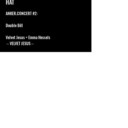
HAT
ANKER.CONCERT 
#2
:
Double Bill
Velvet Jesus + Emma Hessels
～VELVET JESUS～
Velvet Jesus zijn een hoopje bescheiden 
klasbakken met een gezonde DIY-mentaliteit uit 
Leuven. Ze doen alles met een voorliefde voor 
uitgekiende sounds, vintage instrumenten en 
welgeplaatste samples.
Hun debuutalbum ‘Qatar’ kwam uit in juni 2024. De 
vele blazers en Arabische toonladders die op de 
plaat zijn terechtgekomen doen denken aan Beirut, 
Calexico of Tamino. Met leden van onder andere 
Isbells en Pilod brengt Velvet Jesus live een 
gelaagd geluid waarin de vele instrumenten een 
plaats krijgen.