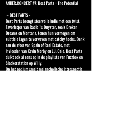
ANKER.CONCERT 
#7
: Best Parts + The Potential
～BEST PARTS～
Best Parts brengt sfeervolle indie met een twist. 
Favorietjes van Radio 1's Duyster, zoals Broken 
Dreams en Montana, tonen hun vermogen om 
subtiele lagen te verweven met catchy hooks. Denk 
aan de sfeer van Spain of Real Estate, met 
invloeden van Kevin Morby en J.J. Cale. Best Parts 
duikt ook al eens op in de playlists van Fuzzbox en 
Slackerstation op Willy.
Op het podium smelt melancholische introspectie 
samen met aanstekelijke grooves en onverwachte 
muzikale wendingen. De muzikanten verdienden 
hun sporen al bij bands als De Portables, Autopilot 
en Dieter Von Deurne, maar met Best Parts 
brengen ze iets nieuws: muziek die zowel intiem als 
meeslepend is. Laat je meevoeren door hun 
fijnzinnig gesmede melodieën en geniet van een 
unieke live-ervaring!